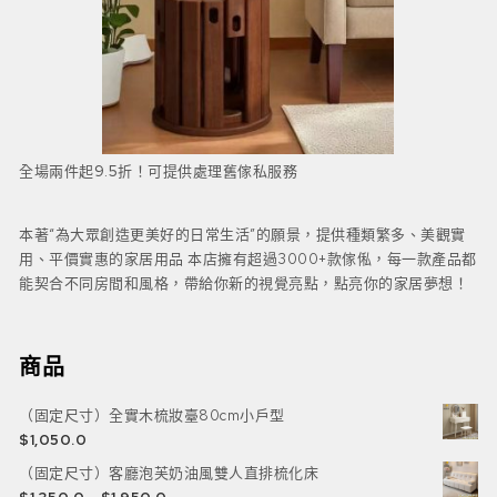
全場兩件起9.5折！可提供處理舊傢私服務
本著“為大眾創造更美好的日常生活”的願景，提供種類繁多、美觀實
用、平價實惠的家居用品 本店擁有超過3000+款傢俬，每一款產品都
能契合不同房間和風格，帶給你新的視覺亮點，點亮你的家居夢想！
商品
（固定尺寸）全實木梳妝臺80cm小戶型
$
1,050.0
（固定尺寸）客廳泡芙奶油風雙人直排梳化床