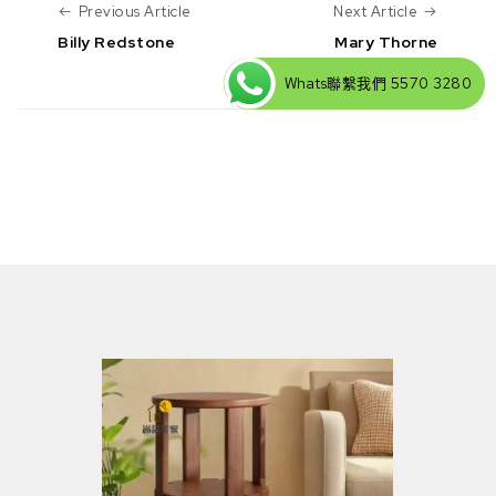
Previous Article
Next Art
Previous Article
Next Article
Billy Redstone
Mary Thorne
Whats聯繫我們 5570 3280