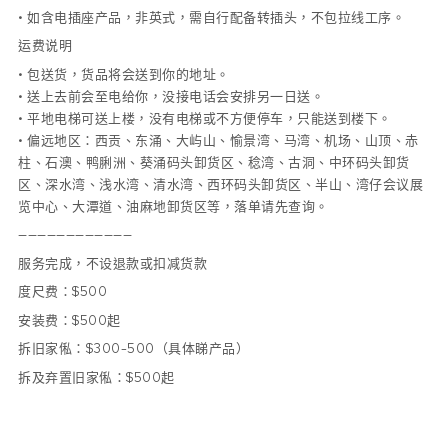
• 如含电插座产品，非英式，需自行配备转插头，不包拉线工序。
运费说明
• 包送货，货品将会送到你的地址。
• 送上去前会至电给你，没接电话会安排另一日送。
• 平地电梯可送上楼，没有电梯或不方便停车，只能送到楼下。
• 偏远地区：西贡、东涌、大屿山、愉景湾、马湾、机场、山顶、赤
柱、石澳、鸭脷洲、葵涌码头卸货区、稔湾、古洞、中环码头卸货
区、深水湾、浅水湾、清水湾、西环码头卸货区、半山、湾仔会议展
览中心、大潭道、油麻地卸货区等，落单请先查询。
————————————
服务完成，不设退款或扣减货款
度尺费：$500
安装费：$500起
拆旧家俬：$300-500（具体睇产品）
拆及弃置旧家俬：$500起