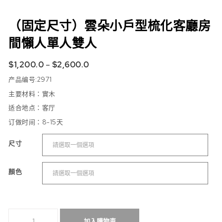
（固定尺寸）雲朵小戶型梳化客廳房
間懶人單人雙人
$
1,200.0
–
$
2,600.0
产品编号:2971
主要材料：實木
适合地点
：客厅
订做时间：8-15
天
尺寸
顏色
（固定尺寸）雲朵小戶型梳化客廳房間懶人單人雙人 數量
加入購物車