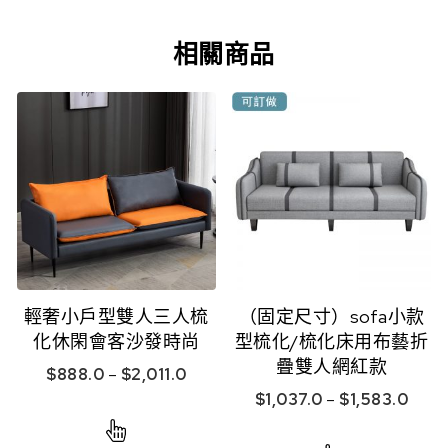
相關商品
輕奢小戶型雙人三人梳
（固定尺寸）sofa小款
化休閑會客沙發時尚
型梳化/梳化床用布藝折
疊雙人網紅款
$
888.0
–
$
2,011.0
$
1,037.0
–
$
1,583.0