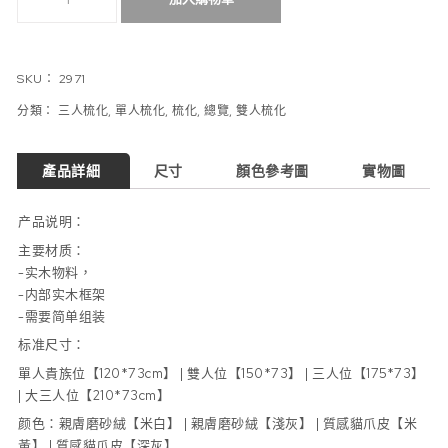
SKU：
2971
分類：
三人梳化
,
單人梳化
,
梳化
,
總覽
,
雙人梳化
產品詳細
尺寸
顏色參考圖
實物圖
产品说明：
主要材质：
-实木物料，
-内部实木框架
-需要简单组装
标准尺寸：
單人貴族位【120*73cm】 | 雙人位【150*73】 | 三人位【175*73】
| 大三人位【210*73cm】
颜色：親膚磨砂絨【米白】 | 親膚磨砂絨【淺灰】 | 質感貓爪皮【米
黃】 | 質感貓爪皮【深灰】