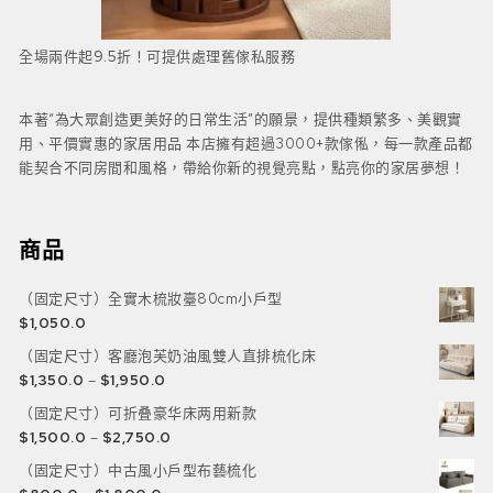
全場兩件起9.5折！可提供處理舊傢私服務
本著“為大眾創造更美好的日常生活”的願景，提供種類繁多、美觀實
用、平價實惠的家居用品 本店擁有超過3000+款傢俬，每一款產品都
能契合不同房間和風格，帶給你新的視覺亮點，點亮你的家居夢想！
商品
（固定尺寸）全實木梳妝臺80cm小戶型
$
1,050.0
（固定尺寸）客廳泡芙奶油風雙人直排梳化床
$
1,350.0
–
$
1,950.0
（固定尺寸）可折叠豪华床两用新款
$
1,500.0
–
$
2,750.0
（固定尺寸）中古風小戶型布藝梳化