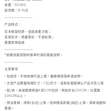
承重：500KG
送货期：8-15日
————————————
产品特点：
实木框架材质，坚固承重力强；
采用实木，质量厚实，不易松塌；
需要简单组装
————————————
*如需改面层物料落单时请向客服说明。
————————————
注意事项
• 包送货，平地电梯可送上楼。搬楼梯请落单请说明。
• 大型产品需量电梯尺寸，门口尺寸，或联系客服确认产品可否上落
• 柜/床，安装需要预留4至5CM空间，例如外长200CM，位置要
204CM以上。
• 预设直梯、床侧(长边)上落。改斜梯或床尾(阔边)上落，落单请通知
客服。