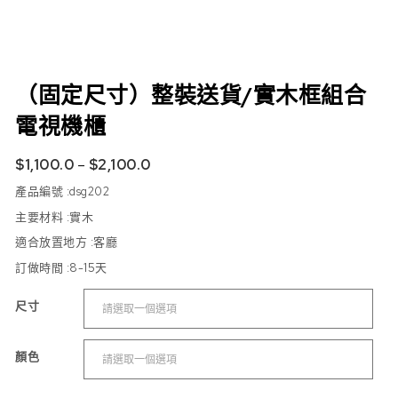
（固定尺寸）整裝送貨/實木框組合
電視機櫃
$
1,100.0
–
$
2,100.0
產品編號 :dsg202
主要材料 :實木
適合放置地方 :
客廳
訂做時間 :8-15
天
尺寸
顏色