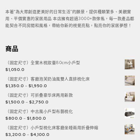
本著“為大眾創造更美好的日常生活”的願景，提供種類繁多、美觀實
用、平價實惠的家居用品 本店擁有超過3000+款傢俬，每一款產品都
能契合不同房間和風格，帶給你新的視覺亮點，點亮你的家居夢想！
商品
（固定尺寸）全實木梳妝臺80cm小戶型
$
1,050.0
（固定尺寸）客廳泡芙奶油風雙人直排梳化床
$
1,350.0
–
$
1,950.0
（固定尺寸）可折叠豪华床两用新款
$
1,500.0
–
$
2,750.0
（固定尺寸）中古風小戶型布藝梳化
$
800.0
–
$
1,800.0
（固定尺寸）小戶型梳化床客廳坐睡兩用折疊伸縮
$
3,200.0
–
$
4,100.0