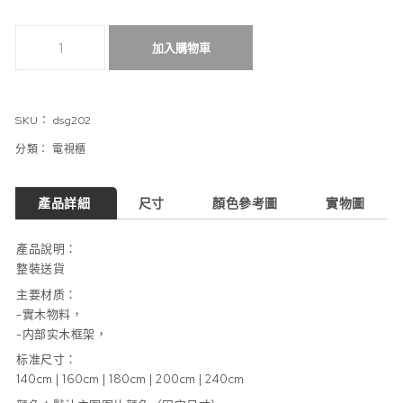
（固定尺寸）整裝送貨/實木框組合電視機櫃 數量
加入購物車
SKU：
dsg202
分類：
電視櫃
產品詳細
尺寸
顏色參考圖
實物圖
產品說明：
整裝送貨
主要材质：
-實木物料，
-内部实木框架，
标准尺寸：
140cm | 160cm | 180cm | 200cm | 240cm