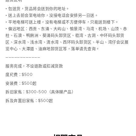
• 包送货，货品将会送到你的地址。
• 送上去前会至电给你，没接电话会安排另一日送。
• 平地电梯可送上楼，没有电梯或不方便停车，只能送到楼下。
• 偏远地区：西贡、东涌、大屿山、愉景湾、马湾、机场、山顶、赤
柱、石澳、鸭脷洲、葵涌码头卸货区、稔湾、古洞、中环码头卸货
区、深水湾、浅水湾、清水湾、西环码头卸货区、半山、湾仔会议展
览中心、大潭道、油麻地卸货区等，落单请先查询。
————————————
服务完成，不设退款或扣减货款
度尺费：$500
安装费：$500起
拆旧家俬：$300-500（具体睇产品）
拆及弃置旧家俬：$500起