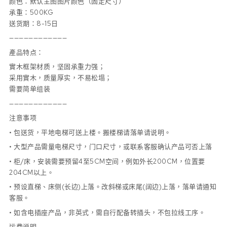
颜色：默认主图图片颜色（固定尺寸）
承重：500KG
送货期：8-15日
————————————
產品特点：
實木框架材质，坚固承重力强；
采用實木，质量厚实，不易松塌；
需要简单组装
————————————
注意事项
• 包送货，平地电梯可送上楼。搬楼梯请落单请说明。
• 大型产品需量电梯尺寸，门口尺寸，或联系客服确认产品可否上落
• 柜/床，安装需要预留4至5CM空间，例如外长200CM，位置要
204CM以上。
• 预设直梯、床侧(长边)上落。改斜梯或床尾(阔边)上落，落单请通知
客服。
• 如含电插座产品，非英式，需自行配备转插头，不包拉线工序。
运费说明