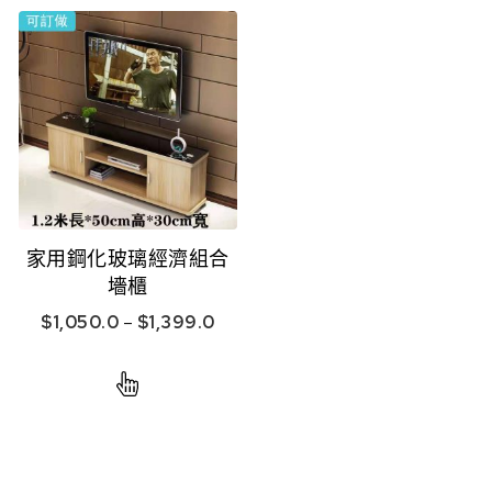
家用鋼化玻璃經濟組合
墻櫃
$
1,050.0
–
$
1,399.0