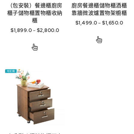
（包安裝）餐邊櫃廚房
廚房餐邊櫃儲物櫃酒櫃
櫃子儲物櫃置物櫃收納
靠牆微波爐置物架櫥櫃
櫃
$
1,499.0
–
$
1,650.0
$
1,899.0
–
$
2,800.0