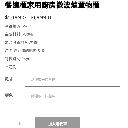
餐邊櫃家用廚房微波爐置物櫃
$
1,499.0
–
$
1,999.0
產品編號 :jg-56
主要材料 :人造板
適合放置地方 :
客廳
注:如需定做請聯繫客服
訂做時間 :15天
不定制
尺寸
顏色
餐邊櫃家用廚房微波爐置物櫃 數量
加入購物車