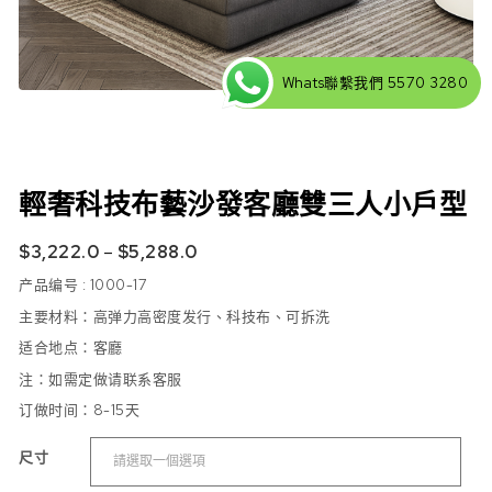
Whats聯繫我們 5570 3280
輕奢科技布藝沙發客廳雙三人小戶型
$
3,222.0
–
$
5,288.0
产品编号 :
1000-17
主要材料：高弹力高密度发行、科技布、可拆洗
适合地点
：客廳
注：如需定做请联系客服
订做时间：8-15
天
尺寸