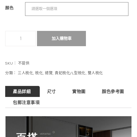
顏色
輕奢科技布藝沙發客廳雙三人小戶型 數量
加入購物車
SKU：
不提供
分類：
三人梳化
,
梳化
,
總覽
,
貴妃梳化/L型梳化
,
雙人梳化
產品詳細
尺寸
實物圖
顏色參考圖
包郵注意事項