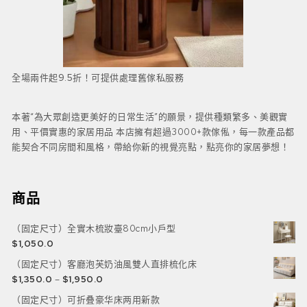
全場兩件起9.5折！可提供處理舊傢私服務
本著“為大眾創造更美好的日常生活”的願景，提供種類繁多、美觀實
用、平價實惠的家居用品 本店擁有超過3000+款傢俬，每一款產品都
能契合不同房間和風格，帶給你新的視覺亮點，點亮你的家居夢想！
商品
（固定尺寸）全實木梳妝臺80cm小戶型
$
1,050.0
（固定尺寸）客廳泡芙奶油風雙人直排梳化床
$
1,350.0
–
$
1,950.0
（固定尺寸）可折叠豪华床两用新款