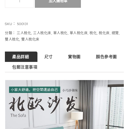
加入購物車
SKU：
500131
分類：
三人梳化
,
三人梳化床
,
單人梳化
,
單人梳化床
,
梳化
,
梳化床
,
總覽
,
雙人梳化
,
雙人梳化床
產品詳細
尺寸
實物圖
顏色參考圖
包郵注意事項