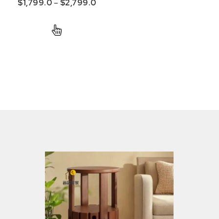
$
1,799.0
–
$
2,799.0