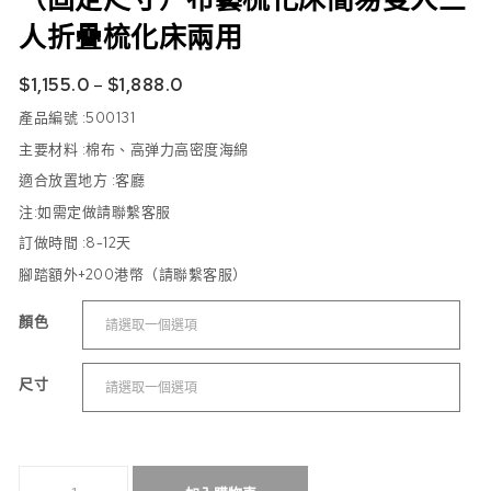
人折疊梳化床兩用
$
1,155.0
–
$
1,888.0
產品編號 :
500131
主要材料 :棉布、高弹力高密度海綿
適合放置地方 :
客廳
注:如需定做請聯繫客服
訂做時間 :8-12
天
腳踏額外+200港幣（請聯繫客服）
顏色
尺寸
（固定尺寸）布藝梳化床簡易雙人三人折疊梳化床兩用 數量