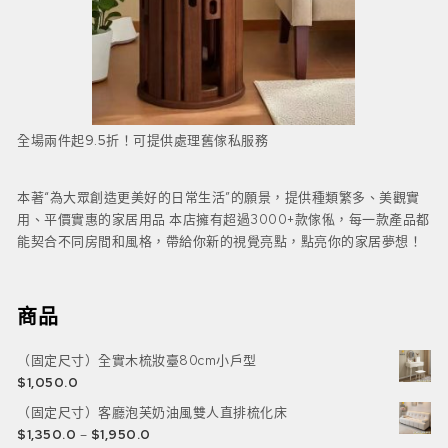
全場兩件起9.5折！可提供處理舊傢私服務
本著“為大眾創造更美好的日常生活”的願景，提供種類繁多、美觀實
用、平價實惠的家居用品 本店擁有超過3000+款傢俬，每一款產品都
能契合不同房間和風格，帶給你新的視覺亮點，點亮你的家居夢想！
商品
（固定尺寸）全實木梳妝臺80cm小戶型
$
1,050.0
（固定尺寸）客廳泡芙奶油風雙人直排梳化床
$
1,350.0
–
$
1,950.0