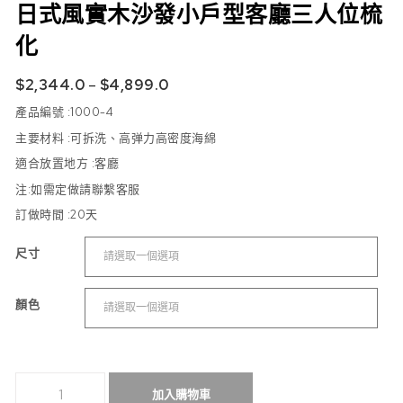
日式風實木沙發小戶型客廳三人位梳
化
$
2,344.0
–
$
4,899.0
產品編號 :
1000-4
主要材料 :可拆洗、高弹力高密度海綿
適合放置地方 :
客廳
注:如需定做請聯繫客服
訂做時間 :
20天
尺寸
顏色
日式風實木沙發小戶型客廳三人位梳化 數量
加入購物車