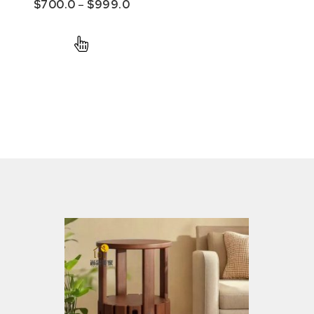
$
700.0
–
$
999.0