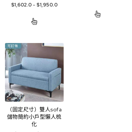
$
1,602.0
–
$
1,950.0
（固定尺寸）雙人sofa
儲物簡約小戶型懶人梳
化