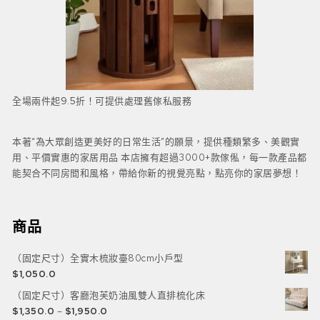
全場兩件起9.5折！可提供處理舊傢私服務
本著“為大眾創造更美好的日常生活”的願景，提供種類繁多、美觀實
用、平價實惠的家居用品 本店擁有超過3000+款傢俬，每一款產品都
能契合不同房間和風格，帶給你新的視覺亮點，點亮你的家居夢想！
商品
（固定尺寸）全實木梳妝臺80cm小戶型
$
1,050.0
（固定尺寸）客廳泡芙奶油風雙人直排梳化床
$
1,350.0
–
$
1,950.0