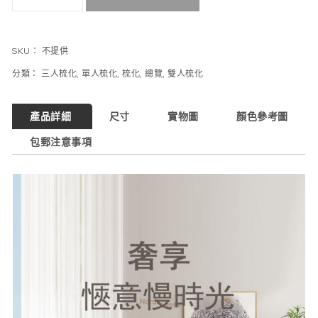
SKU：
不提供
分類：
三人梳化
,
單人梳化
,
梳化
,
總覽
,
雙人梳化
產品詳細
尺寸
實物圖
顏色參考圖
包郵注意事項