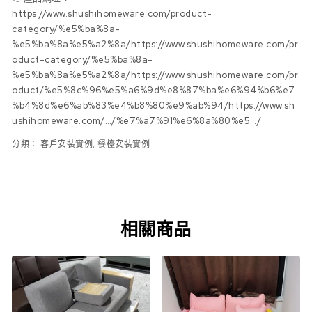
https://www.shushihomeware.com/product-
category/%e5%ba%8a-
%e5%ba%8a%e5%a2%8a/https://www.shushihomeware.com/pr
oduct-category/%e5%ba%8a-
%e5%ba%8a%e5%a2%8a/https://www.shushihomeware.com/pr
oduct/%e5%8c%96%e5%a6%9d%e8%87%ba%e6%94%b6%e7
%b4%8d%e6%ab%83%e4%b8%80%e9%ab%94/https://www.sh
ushihomeware.com/…/%e7%a7%91%e6%8a%80%e5…/
分類：
客戶安裝實例
,
餐檯安裝實例
相關商品