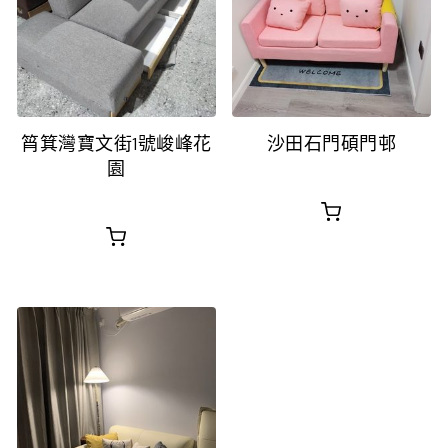
筲箕灣寶文街1號峻峰花
沙田石門碩門邨
園