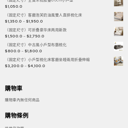
（固定尺寸）全實木梳妝臺80cm小戶型
$
1,050.0
（固定尺寸）客廳泡芙奶油風雙人直排梳化床
$
1,350.0
–
$
1,950.0
（固定尺寸）可折叠豪华床两用新款
$
1,500.0
–
$
2,750.0
（固定尺寸）中古風小戶型布藝梳化
$
800.0
–
$
1,800.0
（固定尺寸）小戶型梳化床客廳坐睡兩用折疊伸縮
$
3,200.0
–
$
4,100.0
購物車
購物車內無任何商品
購物條例