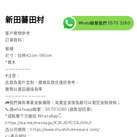
新田蕃田村
Whats聯繫我們 5570 3280
客戶實物參考
訂單資料：
餐檯
尺寸：拉伸42cm-180cm
*實木
———————–
❓注意：
此款為客戶定制，價格及款式僅供參考，
實際以產品鏈接為準
————————————-
🚛我們擁有專業安裝團隊，淘寶宜家傢俬都可以幫您安裝傢俱；
📞請whatsapp聯繫：55703280 (銷售部同事)
*或點擊下方鏈結 WhatsApp👇
https://wa.me/message/K2KJ6YCC6JVHJ1
📩公司網頁：https://www.shushihomeware.com/
👉產品網址：