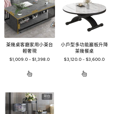
茶幾桌客廳家用小茶台
小戶型多功能巖板升降
輕奢現
茶幾餐桌
$
1,009.0
–
$
1,398.0
$
3,120.0
–
$
3,600.0