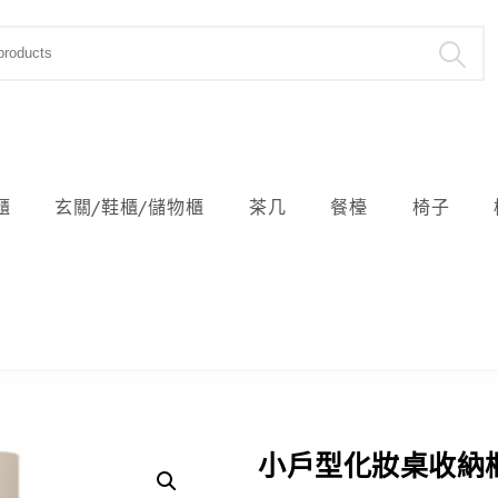
櫃
玄關/鞋櫃/儲物櫃
茶几
餐檯
椅子
小戶型化妝桌收納