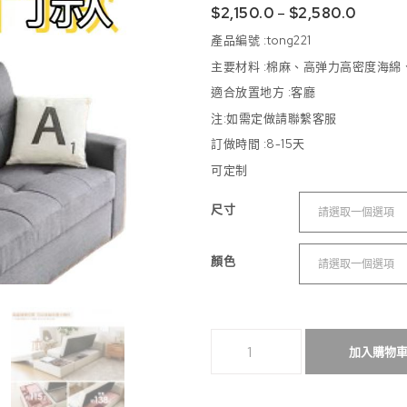
$
2,150.0
–
$
2,580.0
產品編號 :tong
221
主要材料 :棉麻、高弹力高密度海綿
適合放置地方 :
客廳
注:如需定做請聯繫客服
訂做時間 :8-15
天
可定制
尺寸
顏色
（可定制）布藝梳化床經濟型省空間
加入購物