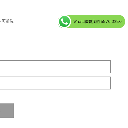
、可拆洗
Whats聯繫我們 5570 3280
折疊梳化床儲物 數量
車