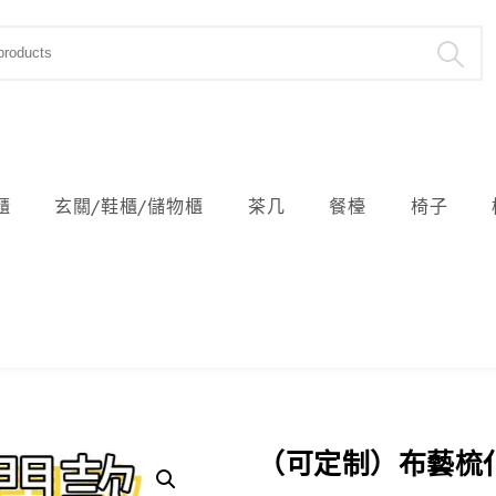
櫃
玄關/鞋櫃/儲物櫃
茶几
餐檯
椅子
（可定制）布藝梳