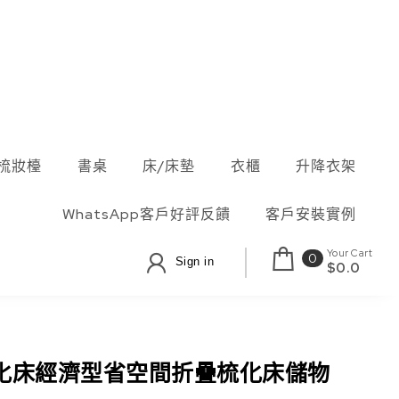
梳妝檯
書桌
床/床墊
衣櫃
升降衣架
WhatsApp客戶好評反饋
客戶安裝實例
Your Cart
0
Sign in
$0.0
化床經濟型省空間折疊梳化床儲物