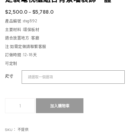
$
2,500.0
–
$
5,788.0
產品編號 :dsg892
主要材料 :環保板材
適合放置地方 :
客廳
注:如需定做請聯繫客服
訂做時間 :12-18
天
可定制
尺寸
定製電視櫃組合背景墻裝飾一體 數量
加入購物車
SKU：
不提供