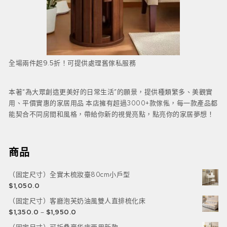
全場兩件起9.5折！可提供處理舊傢私服務
本著“為大眾創造更美好的日常生活”的願景，提供種類繁多、美觀實
用、平價實惠的家居用品 本店擁有超過3000+款傢俬，每一款產品都
能契合不同房間和風格，帶給你新的視覺亮點，點亮你的家居夢想！
商品
（固定尺寸）全實木梳妝臺80cm小戶型
$
1,050.0
（固定尺寸）客廳泡芙奶油風雙人直排梳化床
$
1,350.0
–
$
1,950.0