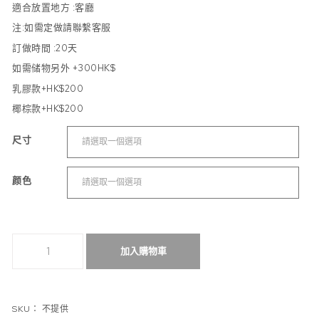
適合放置地方 :
客廳
注:如需定做請聯繫客服
訂做時間 :
20天
如需储物另外 +300HK$
乳膠款+HK$200
椰棕款+HK$200
尺寸
颜色
可折疊梳化床單人床小戶型網紅款科技布 數量
加入購物車
SKU：
不提供