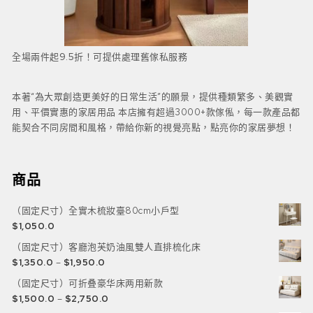
全場兩件起9.5折！可提供處理舊傢私服務
本著“為大眾創造更美好的日常生活”的願景，提供種類繁多、美觀實
用、平價實惠的家居用品 本店擁有超過3000+款傢俬，每一款產品都
能契合不同房間和風格，帶給你新的視覺亮點，點亮你的家居夢想！
商品
（固定尺寸）全實木梳妝臺80cm小戶型
$
1,050.0
（固定尺寸）客廳泡芙奶油風雙人直排梳化床
$
1,350.0
–
$
1,950.0
（固定尺寸）可折叠豪华床两用新款
$
1,500.0
–
$
2,750.0