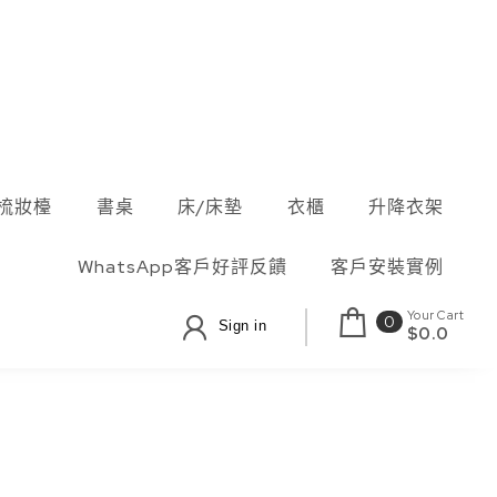
梳妝檯
書桌
床/床墊
衣櫃
升降衣架
WhatsApp客戶好評反饋
客戶安裝實例
Your Cart
0
Sign in
$0.0