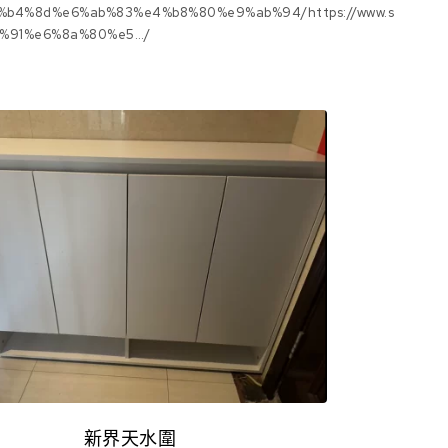
b4%8d%e6%ab%83%e4%b8%80%e9%ab%94/https://www.s
7%91%e6%8a%80%e5…/
新界天水圍