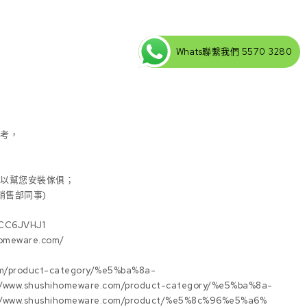
Whats聯繫我們 5570 3280
參考，
可以幫您安裝傢俱；
 (銷售部同事)
YCC6JVHJ1
omeware.com/
om/product-category/%e5%ba%8a-
www.shushihomeware.com/product-category/%e5%ba%8a-
/www.shushihomeware.com/product/%e5%8c%96%e5%a6%