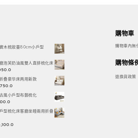
購物車
購物車內無
實木梳妝臺80cm小戶型
購物條
廳泡芙奶油風雙人直排梳化床
,950.0
退換貨政策
折叠豪华床两用新款
,750.0
古風小戶型布藝梳化
800.0
戶型梳化床客廳坐睡兩用折疊
,100.0