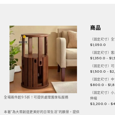
商品
（固定尺寸）全
$
1,050.0
（固定尺寸）客
$
1,350.0
–
$
1
（固定尺寸）可
$
1,500.0
–
$
2
（固定尺寸）中
$
800.0
–
$
1,
（固定尺寸）小
全場兩件起9.5折！可提供處理舊傢私服務
伸縮
$
3,200.0
–
$
4
本著“為大眾創造更美好的日常生活”的願景，提供