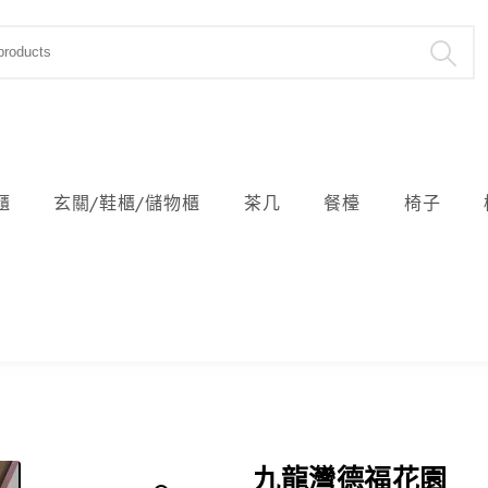
櫃
玄關/鞋櫃/儲物櫃
茶几
餐檯
椅子
九龍灣德福花園