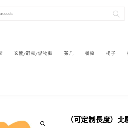
櫃
玄關/鞋櫃/儲物櫃
茶几
餐檯
椅子
（可定制長度）北