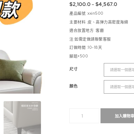
$
2,100.0
–
$
4,567.0
產品編號 :xxin500
主要材料 :皮、高弹力高密度海綿
適合放置地方 :
客廳
注:如需定做請聯繫客服
訂做時間 :10-18
天
腳踏+500
尺寸
顏色
（可定制長度）北歐小戶型頭層牛皮
加入購物