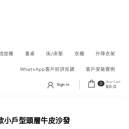
梳妝檯
書桌
床/床墊
衣櫃
升降衣架
WhatsApp客戶好評反饋
客戶安裝實例
Your Cart
0
Sign in
$0.0
歐小戶型頭層牛皮沙發