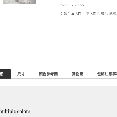
SKU：
xxin500
分類：
三人梳化
,
單人梳化
,
梳化
,
總覽
細
尺寸
顏色參考圖
實物圖
包郵注意事