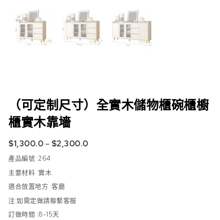
（可定制尺寸）全實木儲物櫃碗櫃櫥
櫃實木靠墻
$
1,300.0
–
$
2,300.0
產品編號 :264
主要材料 :實木
適合放置地方 :
客廳
注:如需定做請聯繫客服
訂做時間 :8-15
天