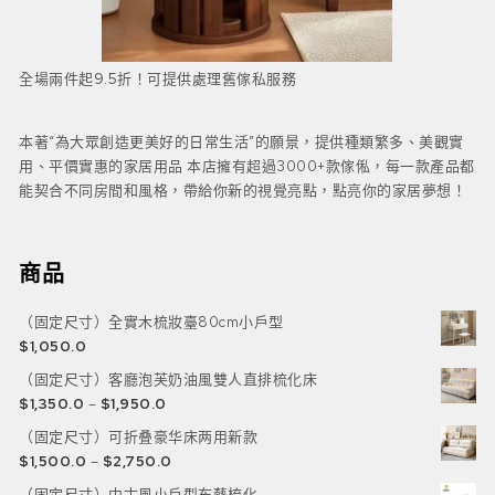
全場兩件起9.5折！可提供處理舊傢私服務
本著“為大眾創造更美好的日常生活”的願景，提供種類繁多、美觀實
用、平價實惠的家居用品 本店擁有超過3000+款傢俬，每一款產品都
能契合不同房間和風格，帶給你新的視覺亮點，點亮你的家居夢想！
商品
（固定尺寸）全實木梳妝臺80cm小戶型
$
1,050.0
（固定尺寸）客廳泡芙奶油風雙人直排梳化床
$
1,350.0
–
$
1,950.0
（固定尺寸）可折叠豪华床两用新款
$
1,500.0
–
$
2,750.0
（固定尺寸）中古風小戶型布藝梳化