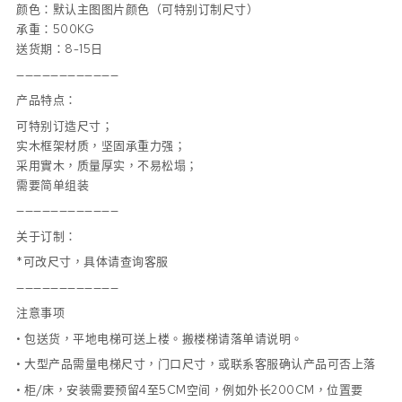
颜色：默认主图图片颜色（可特别订制尺寸）
承重：500KG
送货期：8-15日
————————————
产品特点：
可特别订造尺寸；
实木框架材质，坚固承重力强；
采用實木，质量厚实，不易松塌；
需要简单组装
————————————
关于订制：
*可改尺寸，具体请查询客服
————————————
注意事项
• 包送货，平地电梯可送上楼。搬楼梯请落单请说明。
• 大型产品需量电梯尺寸，门口尺寸，或联系客服确认产品可否上落
• 柜/床，安装需要预留4至5CM空间，例如外长200CM，位置要