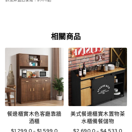
相關商品
餐邊櫃實木色客廳靠牆
美式餐邊櫃實木置物茶
酒櫃
水櫃備餐儲物
$
1,299.0
–
$
1,599.0
$
2,690.0
–
$
4,533.0