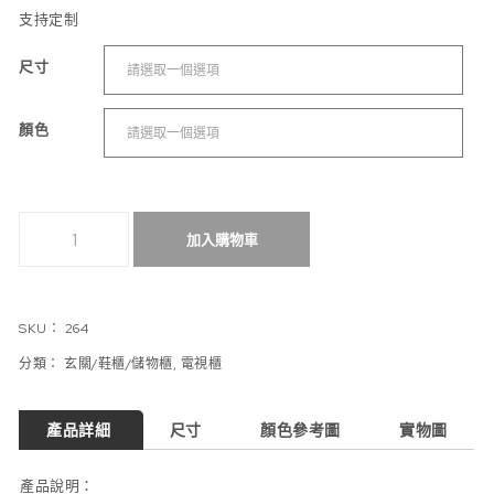
支持定制
尺寸
顏色
（可定制尺寸）全實木儲物櫃碗櫃櫥櫃實木靠墻 數量
加入購物車
SKU：
264
分類：
玄關/鞋櫃/儲物櫃
,
電視櫃
產品詳細
尺寸
顏色參考圖
實物圖
產品說明：