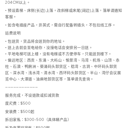
204CM以上。
• 预设直梯、床侧(长边)上落。改斜梯或床尾(阔边)上落，落单请通知
客服。
• 如含电插座产品，非英式，需自行配备转插头，不包拉线工序。
运费说明
• 包送货，货品将会送到你的地址。
• 送上去前会至电给你，没接电话会安排另一日送。
• 平地电梯可送上楼，没有电梯或不方便停车，只能送到楼下。
• 偏远地区：西贡、东涌、大屿山、愉景湾、马湾、机场、山顶、赤
柱、石澳、鸭脷洲、葵涌码头卸货区、稔湾、古洞、中环码头卸货
区、深水湾、浅水湾、清水湾、西环码头卸货区、半山、湾仔会议展
览中心、大潭道、油麻地卸货区等，落单请先查询。
————————————
服务完成，不设退款或扣减货款
度尺费：$500
安装费：$500起
拆旧家俬：$300-500（具体睇产品）
拆及弃置旧家俬：$500起