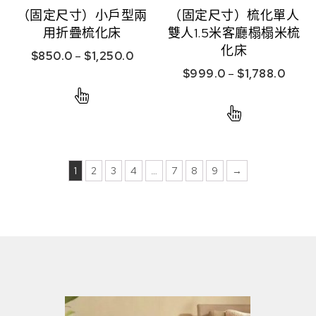
（固定尺寸）小戶型兩
（固定尺寸）梳化單人
用折疊梳化床
雙人1.5米客廳榻榻米梳
化床
$
850.0
–
$
1,250.0
$
999.0
–
$
1,788.0
1
2
3
4
…
7
8
9
→