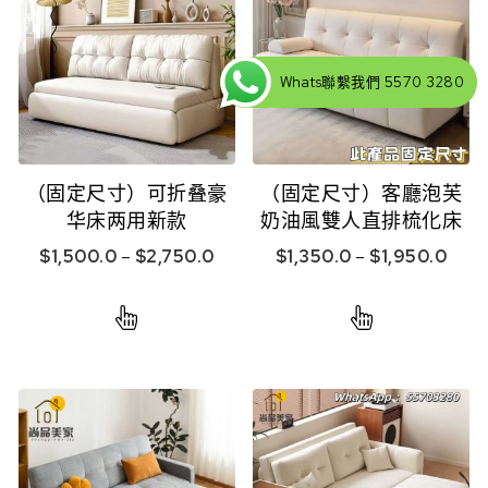
Whats聯繫我們 5570 3280
（固定尺寸）可折叠豪
（固定尺寸）客廳泡芙
华床两用新款
奶油風雙人直排梳化床
$
1,500.0
–
$
2,750.0
$
1,350.0
–
$
1,950.0