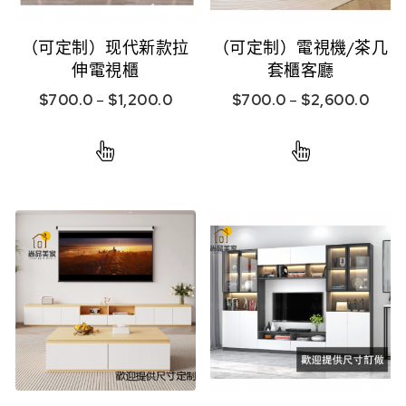
（可定制）现代新款拉
（可定制）電視機/茶几
伸電視櫃
套櫃客廳
$
700.0
–
$
1,200.0
$
700.0
–
$
2,600.0