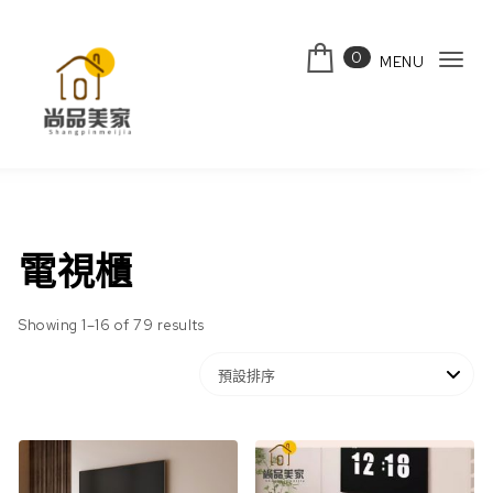
Skip to content
0
MENU
Tog
navi
電視櫃
Showing 1–16 of 79 results