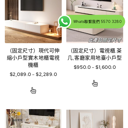
Whats聯繫我們 5570 3280
（固定尺寸）現代可伸
（固定尺寸）電視櫃.茶
縮小戶型實木地櫃電視
几,客廳家用地臺小戶型
機櫃
$
950.0
–
$
1,600.0
$
2,089.0
–
$
2,289.0