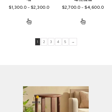
$
1,300.0
–
$
2,300.0
$
2,700.0
–
$
4,600.0
1
2
3
4
5
→