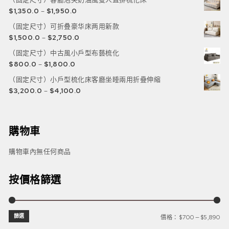
$
1,350.0
–
$
1,950.0
（固定尺寸）可折叠豪华床两用新款
$
1,500.0
–
$
2,750.0
（固定尺寸）中古風小戶型布藝梳化
$
800.0
–
$
1,800.0
（固定尺寸）小戶型梳化床客廳坐睡兩用折疊伸縮
$
3,200.0
–
$
4,100.0
購物車
購物車內無任何商品
按價格篩選
篩選
價格：
$700
—
$5,890