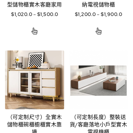
型儲物櫃實木客廳家用
納電視儲物櫃
$
1,020.0
–
$
1,500.0
$
1,200.0
–
$
1,900.0
（可定制尺寸）全實木
（可定制長度）整裝送
儲物櫃碗櫃櫥櫃實木靠
貨/客廳落地小戶型實木
墻
電視機櫃