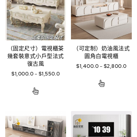
（固定尺寸）電視櫃茶
（可定制）奶油風法式
幾套裝意式小戶型法式
圓角白電視櫃
復古風
$
1,400.0
–
$
2,800.0
$
1,000.0
–
$
1,550.0