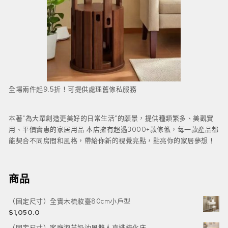
全場兩件起9.5折！可提供處理舊傢私服務
本著“為大眾創造更美好的日常生活”的願景，提供種類繁多、美觀實
用、平價實惠的家居用品 本店擁有超過3000+款傢俬，每一款產品都
能契合不同房間和風格，帶給你新的視覺亮點，點亮你的家居夢想！
商品
（固定尺寸）全實木梳妝臺80cm小戶型
$
1,050.0
（固定尺寸）客廳泡芙奶油風雙人直排梳化床