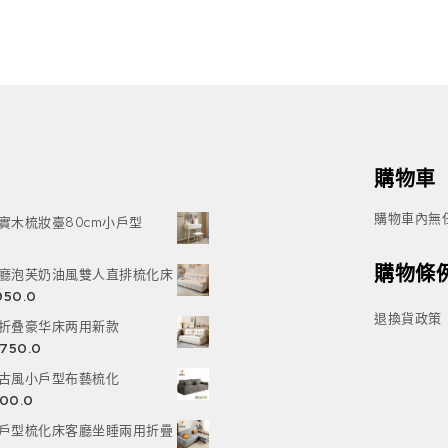
購物車
購物車內無
實木梳妝臺80cm小戶型
購物條
廳泡芙奶油風雙人直排梳化床
,950.0
退換貨政策
折叠豪华床两用新款
,750.0
古風小戶型布藝梳化
800.0
戶型梳化床客廳坐睡兩用折疊