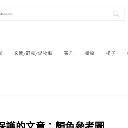
櫃
玄關/鞋櫃/儲物櫃
茶几
餐檯
椅子
保護的文章：顏色參考圖