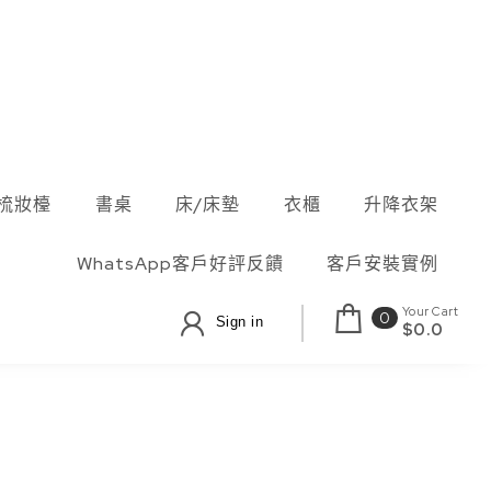
梳妝檯
書桌
床/床墊
衣櫃
升降衣架
WhatsApp客戶好評反饋
客戶安裝實例
Your Cart
0
Sign in
$0.0