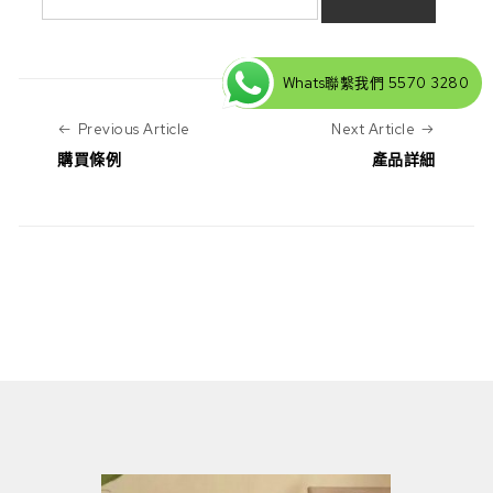
Whats聯繫我們 5570 3280
Previous Article
Next Art
Previous Article
Next Article
購買條例
產品詳細