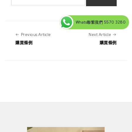
Whats聯繫我們 5570 3280
Previous Article
Next Art
Previous Article
Next Article
購買條例
購買條例