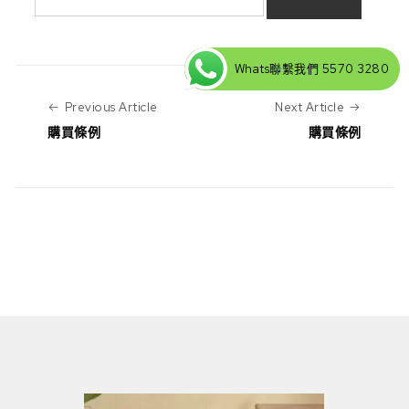
Whats聯繫我們 5570 3280
Previous Article
Next Art
Previous Article
Next Article
購買條例
購買條例