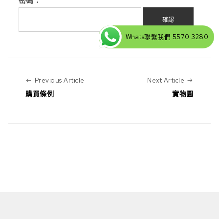
密碼：
Whats聯繫我們 5570 3280
Previous Article
Next Art
Previous Article
Next Article
購買條例
實物圖