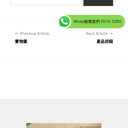
Whats聯繫我們 5570 3280
Previous Article
Next Art
Previous Article
Next Article
實物圖
產品詳細