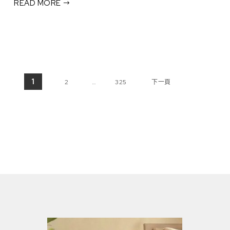
READ MORE
文章分頁
1
2
…
325
下一頁