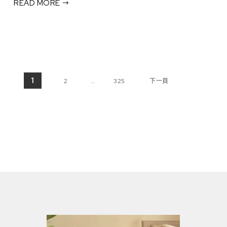
READ MORE
文章分頁
1
2
…
325
下一頁